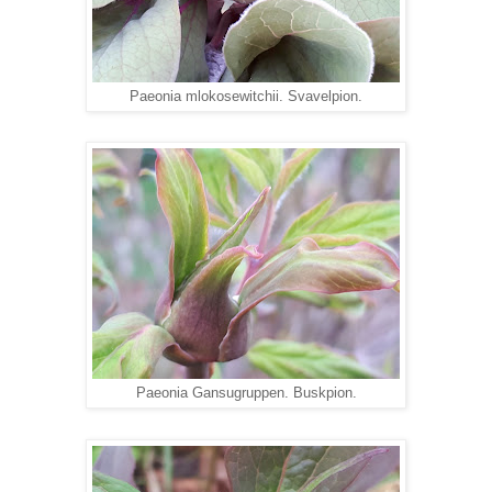
Paeonia mlokosewitchii. Svavelpion.
Paeonia Gansugruppen. Buskpion.