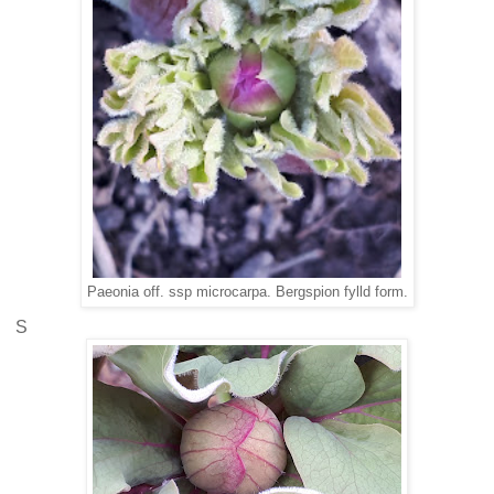
Paeonia off. ssp microcarpa. Bergspion fylld form.
S