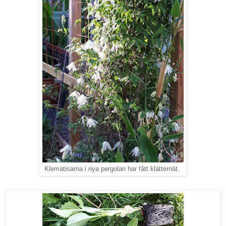
Klematisarna i nya pergolan har fått klätternät.