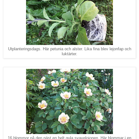
Utplanteringsdags. Här petunia och alster. Lika fina blev lejonfap och
luktärter.
16 blommor på den näst en helt gula svaveloionen. Här blommar i en