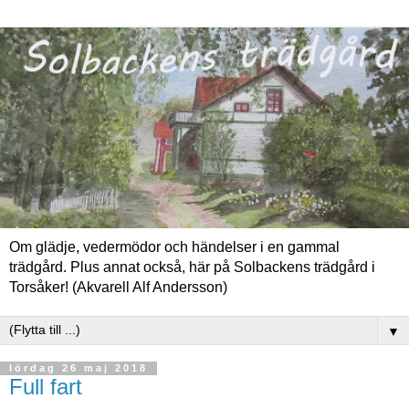
Om glädje, vedermödor och händelser i en gammal
trädgård. Plus annat också, här på Solbackens trädgård i
Torsåker! (Akvarell Alf Andersson)
▼
lördag 26 maj 2018
Full fart